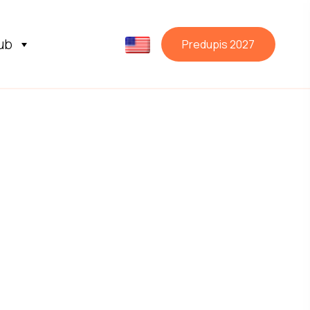
ub
Predupis 2027