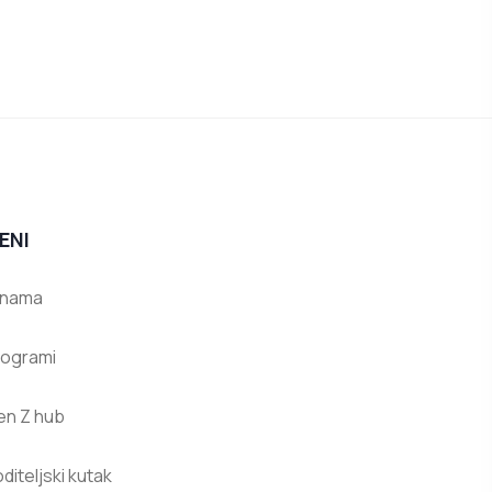
ENI
 nama
rogrami
en Z hub
diteljski kutak