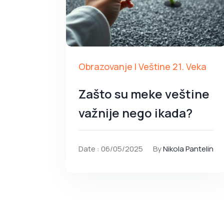
Obrazovanje I Veštine 21. Veka
Zašto su meke veštine
važnije nego ikada?
Date : 06/05/2025
By
Nikola Pantelin