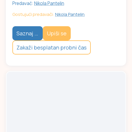
Predavač:
Nikola Pantelin
Gostujući predavači:
Nikola Pantelin
Saznaj više
Upiši se
Zakaži besplatan probni čas