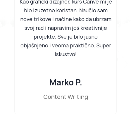
uno
Kao grafički dizajner, kurs Canve mi je
Od
 su
bio izuzetno koristan. Naučio sam
pro
ekti
nove trikove i načine kako da ubrzam
no
svoj rad i napravim još kreativnije
Ar
je.
projekte. Sve je bilo jasno
kome
objašnjeno i veoma praktično. Super
p
e!
iskustvo!
čas
Marko P.
Content Writing