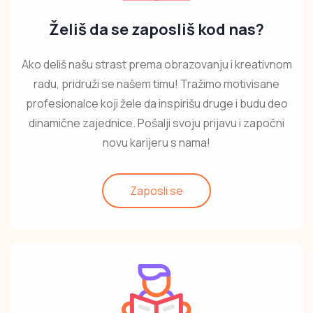
Želiš da se zaposliš kod nas?
Ako deliš našu strast prema obrazovanju i kreativnom
radu, pridruži se našem timu! Tražimo motivisane
profesionalce koji žele da inspirišu druge i budu deo
dinamične zajednice. Pošalji svoju prijavu i započni
novu karijeru s nama!
Zaposli se