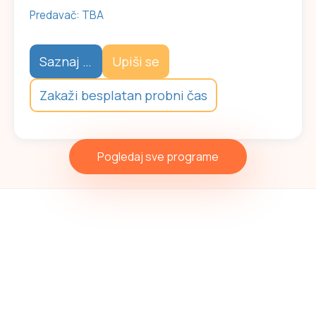
Predavač: TBA
Saznaj više
Upiši se
Zakaži besplatan probni čas
Pogledaj sve programe