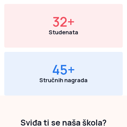
32
+
Studenata
45
+
Stručnih nagrada
Sviđa ti se naša škola?