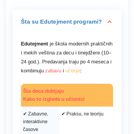
Šta su Edutejment programi?
Edutejment
je škola modernih praktičnih
i mekih veština za decu i tinejdžere (10–
24 god.). Predavanja traju po 4 meseca i
kombinuju
zabavu
i
učenje
:
Šta deca dobijaju
Kako to izgleda u učionici
✔ Zabavne,
✔ Praksu, ne teoriju
interaktivne
časove