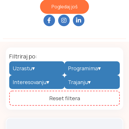
Pogledaj još
Filtriraj po:
▾
▾
Uzrastu
Programima
▾
▾
Interesovanju
Trajanju
Reset filtera