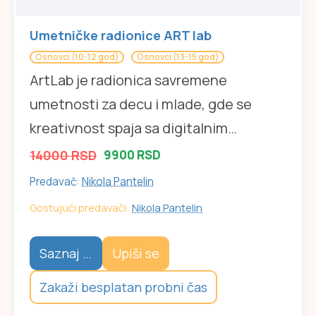
Umetničke radionice ART lab
Osnovci (10-12 god)
Osnovci (13-15 god)
ArtLab je radionica savremene
umetnosti za decu i mlade, gde se
kreativnost spaja sa digitalnim…
14000 RSD
9900 RSD
Predavač:
Nikola Pantelin
Gostujući predavači:
Nikola Pantelin
Saznaj više
Upiši se
Zakaži besplatan probni čas