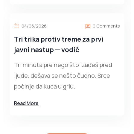
04/06/2026
0 Comments
Tri trika protiv treme za prvi
javni nastup — vodič
Tri minuta pre nego što izađeš pred
ljude, dešava se nešto čudno. Srce
počinje da kuca u grlu.
Read More