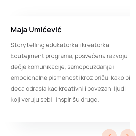
Maja Umićević
Ivana Stojkov
Storytelling edukatorka i kreatorka
Psihološkinja, klinički psiholog i edukator
Edutejment programa, posvećena razvoju
sa fokusom na podršku mladima,
dečje komunikacije, samopouzdanja i
razumevanje emocija i lični razvoj kroz
emocionalne pismenosti kroz priču, kako bi
iskustvo, rad na terenu i kontinuiranu
deca odrasla kao kreativni i povezani ljudi
edukaciju u oblasti psihoterapije.
koji veruju sebi i inspirišu druge.