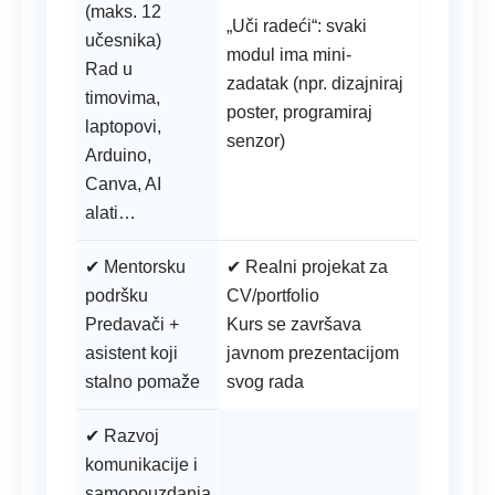
(maks. 12
„Uči radeći“: svaki
učesnika)
modul ima mini-
Rad u
zadatak (npr. dizajniraj
timovima,
poster, programiraj
laptopovi,
senzor)
Arduino,
Canva, AI
alati…
✔ Mentorsku
✔ Realni projekat za
podršku
CV/portfolio
Predavači +
Kurs se završava
asistent koji
javnom prezentacijom
stalno pomaže
svog rada
✔ Razvoj
komunikacije i
samopouzdanja