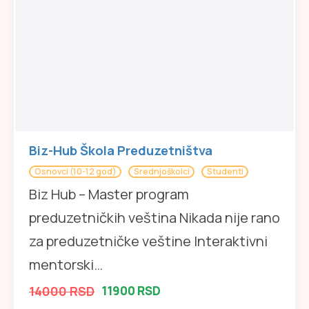
Biz-Hub Škola Preduzetništva
Osnovci (10-12 god)
Srednjoškolci
Studenti
Biz Hub – Master program
preduzetničkih veština Nikada nije rano
za preduzetničke veštine Interaktivni
mentorski…
14000 RSD
11900 RSD