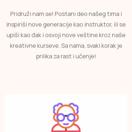
Pridruži nam se! Postani deo našeg tima i
inspiriši nove generacije kao instruktor, ili se
upiši kao đak i osvoji nove veštine kroz naše
kreativne kurseve. Sa nama, svaki korak je
prilika za rast i učenje!