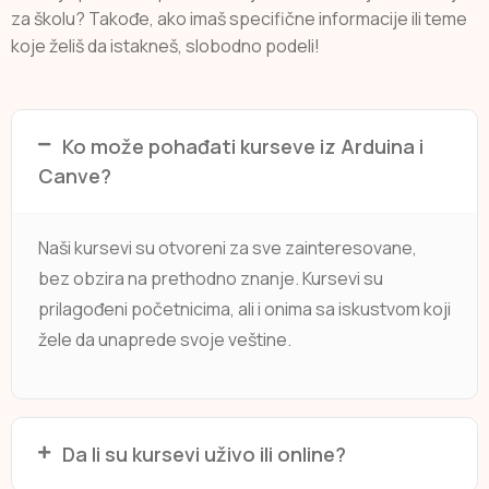
za školu? Takođe, ako imaš specifične informacije ili teme
koje želiš da istakneš, slobodno podeli!
Ko može pohađati kurseve iz Arduina i
Canve?
Naši kursevi su otvoreni za sve zainteresovane,
bez obzira na prethodno znanje. Kursevi su
prilagođeni početnicima, ali i onima sa iskustvom koji
žele da unaprede svoje veštine.
Da li su kursevi uživo ili online?