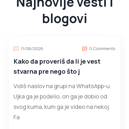
Najnovije vesti i
blogovi
11/06/2026
0 Comments
Kako da proveriš da li je vest
stvarna pre nego što j
Vidiš naslov na grupi na WhatsApp-u.
Ujka ga je podelio, on ga je dobio od
svog kuma, kum ga je video na nekoj
Fa