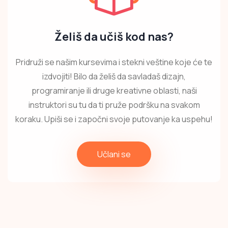
Želiš da učiš kod nas?
Pridruži se našim kursevima i stekni veštine koje će te
izdvojiti! Bilo da želiš da savladaš dizajn,
programiranje ili druge kreativne oblasti, naši
instruktori su tu da ti pruže podršku na svakom
koraku. Upiši se i započni svoje putovanje ka uspehu!
Učlani se